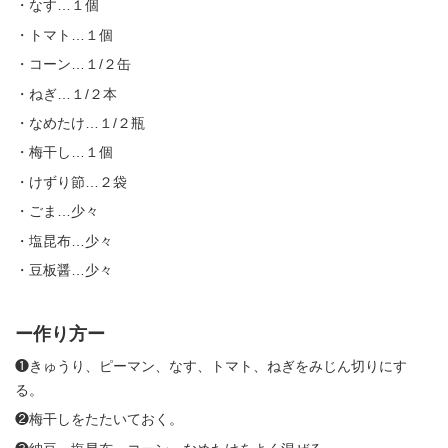
・なす…１個
・トマト…１個
・コーン…１/２缶
・ねぎ…１/２本
・なめたけ…１/２瓶
・梅干し…１個
・けずり節…２袋
・ごま…少々
・塩昆布…少々
・豆板醤…少々
ー作り方ー
❶きゅうり、ピーマン、なす、トマト、ねぎをみじん切りにす
る。
❷梅干しをたたいておく。