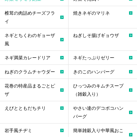
椎茸の肉詰めチーズフラ
焼きネギのマリネ
イ
ネギとちくわのギョーザ
ねぎしそ揚げギョウザ
風
ネギ満菜カレードリア
ネギたっぷりゼリー
ねぎのクラムチャウダー
きのこのハンバーグ
花巻の特産品まるごとピ
ひっつみのキムチスープ
ザ
（雑穀入り）
えびとともだちチリ
やさい達のデコボコハン
バーグ
岩手風チヂミ
簡単雑穀入り中華風おこ