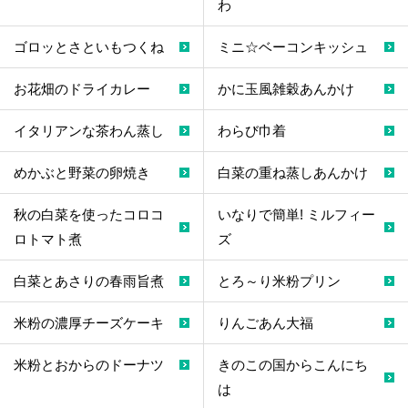
わ
ゴロッとさといもつくね
ミニ☆ベーコンキッシュ
お花畑のドライカレー
かに玉風雑穀あんかけ
イタリアンな茶わん蒸し
わらび巾着
めかぶと野菜の卵焼き
白菜の重ね蒸しあんかけ
秋の白菜を使ったコロコ
いなりで簡単! ミルフィー
ロトマト煮
ズ
白菜とあさりの春雨旨煮
とろ～り米粉プリン
米粉の濃厚チーズケーキ
りんごあん大福
米粉とおからのドーナツ
きのこの国からこんにち
は