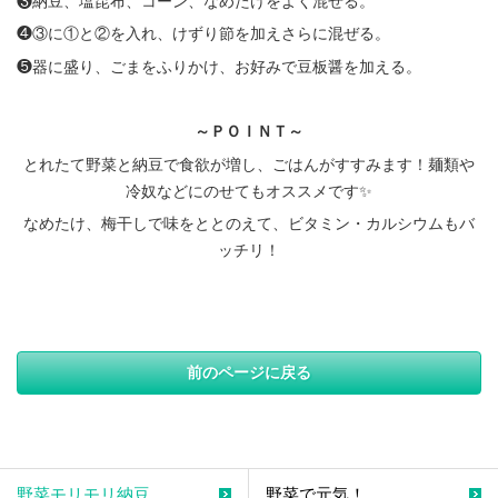
❸納豆、塩昆布、コーン、なめたけをよく混ぜる。
❹③に①と②を入れ、けずり節を加えさらに混ぜる。
❺器に盛り、ごまをふりかけ、お好みで豆板醤を加える。
～ＰＯＩＮＴ～
とれたて野菜と納豆で食欲が増し、ごはんがすすみます！麺類や
冷奴などにのせてもオススメです✨
なめたけ、梅干しで味をととのえて、ビタミン・カルシウムもバ
ッチリ！
前のページに戻る
野菜モリモリ納豆
野菜で元気！