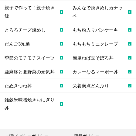
親子で作って！親子焼き
みんなで焼きめしカナッ
飯
ペ
とろろチーズ焼めし
もち粉入りパンケーキ
だんご3兄弟
もちもちミニクレープ
季節のモチモチスイーツ
簡単ねば玉そぼろ丼
亜麻豚と夏野菜の元気丼
カレーなるマーボー丼
たぬきつね丼
栄養満点どんぶり
雑穀米味噌焼きおにぎり
丼