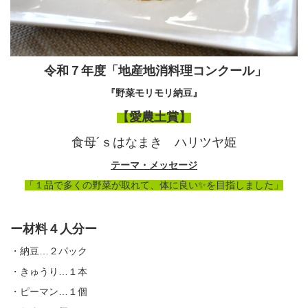
令和７年度「地産地消料理コンクール」
『野菜モリモリ納豆』
【愛農土賞】
食母´ｓはなまき ハリツヤ姫
テーマ・メッセージ
「１品で多くの野菜が取れて、体に良い✨を目指しました」
ー材料４人分ー
・納豆…２パック
・きゅうり…１本
・ピーマン…１個