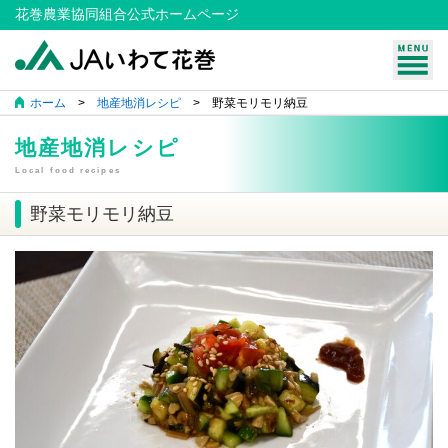
花巻農業協同組合公式ホームページ
ホーム
>
地産地消レシピ
> 野菜モリモリ納豆
地産地消レシピ
Local food recipes
野菜モリモリ納豆