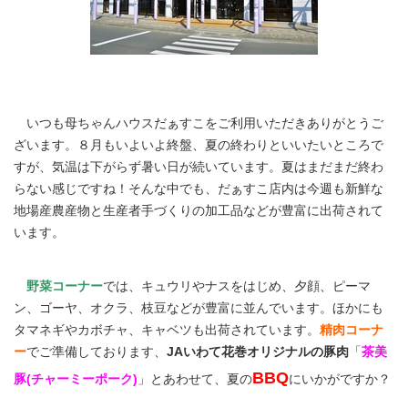
いつも母ちゃんハウスだぁすこをご利用いただきありがとうご
ざいます。８月もいよいよ終盤、夏の終わりといいたいところで
すが、気温は下がらず暑い日が続いています。夏はまだまだ終わ
らない感じですね！そんな中でも、だぁすこ店内は今週も新鮮な
地場産農産物と生産者手づくりの加工品などが豊富に出荷されて
います。
野菜コーナー
では、キュウリやナスをはじめ、夕顔、ピーマ
ン、ゴーヤ、オクラ、枝豆などが豊富に並んでいます。ほかにも
タマネギやカボチャ、キャベツも出荷されています。
精肉コーナ
ー
でご準備しております、
JAいわて花巻オリジナルの豚肉
「
茶美
BBQ
豚(チャーミーポーク)
」とあわせて、夏の
にいかがですか？