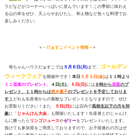
ラビなどがコーナーいっぱいに並んでいます！この季節に味わえ
る山の幸をぜひ、天ぷらやおひたし、和え物など色々な料理でお
楽しみください。
⭐
～だぁすこイベント情報～
⭐
ゴールデン
母ちゃんハウスだぁすこでは
５月６日(月)
まで、
ウィークフェア
を開催中です！
本日
５月３日(金)
は
１１時より
ミニ花束のプレゼント
。
４日(土)
、
５日(日)
には
９時から
花苗
のプ
レゼント、１１時からは
焼き菓子
のプレゼントを予定しておりま
す！
どれも生産者からの素敵なプレゼントとなりますので、ぜひ
お受取りください！また、
５日(日)
には店内で
高校生以下の方を対
象
に「
じゃんけん大会
」も開催いたします！生産者とのじゃんけ
んに勝ったら
リンゴジュース
や
ゼリー
をプレゼントいたします。
負けても参加賞をご用意しておりますので、お子様連れの方はぜ