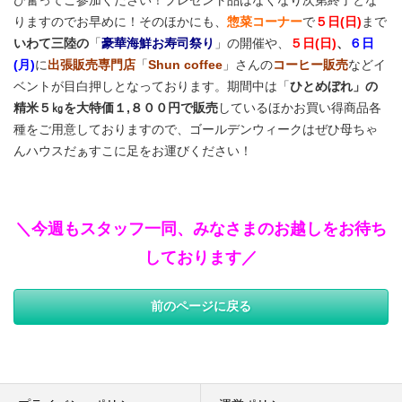
ひ奮ってご参加ください！プレゼント品はなくなり次第終了とな
りますのでお早めに！そのほかにも、
惣菜コーナー
で
５日(日)
まで
いわて三陸の
「
豪華海鮮お寿司祭り
」の開催や、
５日(日)
、
６日
(月)
に
出張販売専門店
「
Shun coffee
」さんの
コーヒー販売
などイ
ベントが目白押しとなっております。期間中は「
ひとめぼれ」の
精米５㎏を大特価１,８００円で販売
しているほかお買い得商品各
種をご用意しておりますので、ゴールデンウィークはぜひ母ちゃ
んハウスだぁすこに足をお運びください！
＼今週もスタッフ一同、みなさまのお越しをお待ち
しております／
前のページに戻る