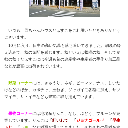
いつも、母ちゃんハウスだぁすこをご利用いただきありがとう
ございます。
10月に入り、日中の高い気温も落ち着いてきました。朝晩の冷
え込みで、秋の気配を感じます。秋といえば収穫の秋、そして食
欲の秋！だぁすこには今週も旬の農産物や生産者の手作り加工品
などが豊富に出荷されています。
野菜コーナー
には、きゅうり、ネギ、ピーマン、ナス、しいた
けなどのほか、カボチャ、玉ねぎ、ジャガイモ各種に加え、サツ
マイモ、サトイモなども豊富に取り揃えています。
果物コーナー
には地場産りんご、なし、ぶどう、プルーンが充
実しています。りんごは
「
紅いわて
」「
ジョナゴールド
」「
早生
ふじ
」
「
トキ
」
など種類が増えてきました。それぞれの品種を食