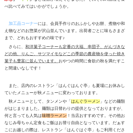
べ比べてみてはいかがでしょうか。
加工品コーナー
には、会員手作りのおふかしやお餅、煮物や和
え物などのお惣菜が沢山並んでいます。出荷者ごとに味もさまざ
まで、どれもおすすめの味です♪
さらに、
和洋菓子コーナーも定番の大福、串団子、がんづきな
どの他、りんご、サツマイモなどこの季節の農産物を使った焼き
菓子も豊富に並んでいます。
おやつの時間に食欲の秋を満たすこ
と間違いなしです！
また、店内のレストラン「はんぐはんぐ亭」も夏場にお休みし
ていたメニューが秋メニューに変わっております。
秋メニューとして、タンメンや「
はんぐラーメン
」などの麺類
がはじまりました。麺類は日替わりの提供となっておりますが、
何と言っても人気は
味噌ラーメン
！当店おすすめです。その他お
なじみ母ちゃん定食もご飯はお替り自由となっています。だぁす
こにお越しの際は、レストラン「はんぐはぐ亭」もご利用くださ