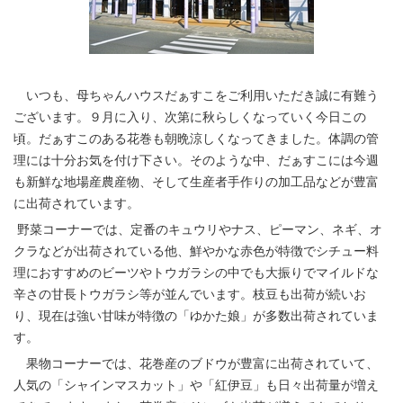
いつも、母ちゃんハウスだぁすこをご利用いただき誠に有難う
ございます。９月に入り、次第に秋らしくなっていく今日この
頃。だぁすこのある花巻も朝晩涼しくなってきました。体調の管
理には十分お気を付け下さい。そのような中、だぁすこには今週
も新鮮な地場産農産物、そして生産者手作りの加工品などが豊富
に出荷されています。
野菜コーナーでは、定番のキュウリやナス、ピーマン、ネギ、オ
クラなどが出荷されている他、鮮やかな赤色が特徴でシチュー料
理におすすめのビーツやトウガラシの中でも大振りでマイルドな
辛さの甘長トウガラシ等が並んでいます。枝豆も出荷が続いお
り、現在は強い甘味が特徴の「ゆかた娘」が多数出荷されていま
す。
果物コーナーでは、花巻産のブドウが豊富に出荷されていて、
人気の「シャインマスカット」や「紅伊豆」も日々出荷量が増え